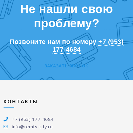
Не нашли свою
проблему?
Позвоните нам по номеру
+7 (953)
177-4684
ЗАКАЗАТЬ ЗВОНОК
КОНТАКТЫ
+7 (953) 177-4684
info@remtv-city.ru