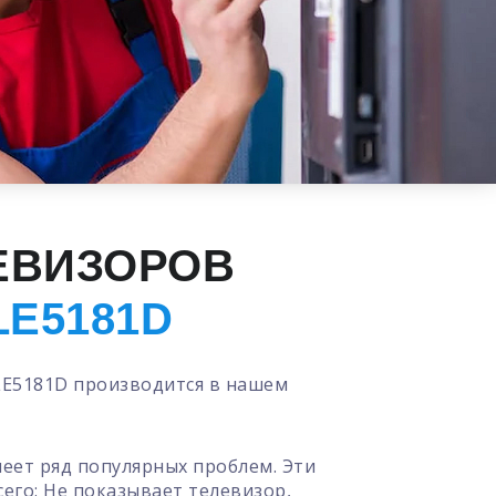
ЕВИЗОРОВ
LE5181D
LE5181D производится в нашем
меет ряд популярных проблем. Эти
сего:
Не показывает телевизор
,