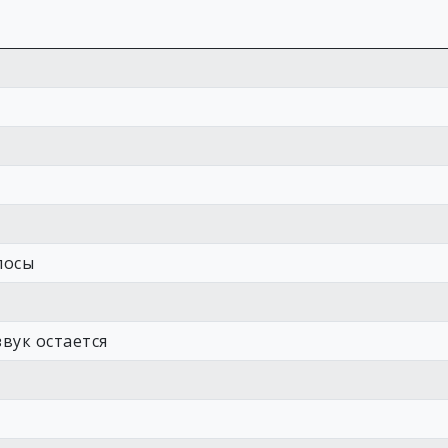
лосы
вук остается