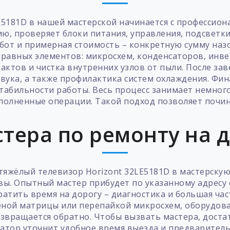
E5181D в нашей мастерской начинается с профессион
ю, проверяет блоки питания, управления, подсветк
бот и примерная стоимость – конкретную сумму назо
правных элементов: микросхем, конденсаторов, инв
актов и чистка внутренних узлов от пыли. После за
вука, а также профилактика систем охлаждения. Фин
стабильности работы. Весь процесс занимает немног
ыполненные операции. Такой подход позволяет почин
тера по ремонту на 
 тяжёлый телевизор Horizont 32LE5181D в мастерску
квы. Опытный мастер прибудет по указанному адресу
тратить время на дорогу – диагностика и большая час
еной матрицы или перепайкой микросхем, оборудова
озвращается обратно. Чтобы вызвать мастера, достат
ератор уточнит удобное время выезда и предварител