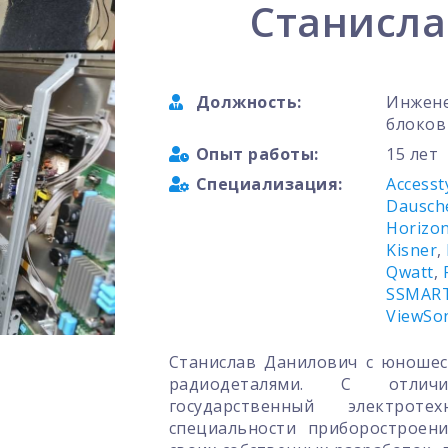
Станисла
Должность:
Инжене
блоков
Опыт работы:
15 лет
Специализация:
Accesst
Dausch
Horizo
Kisner
,
Qwatt
,
SSMAR
ViewSo
Станислав Данилович с юношес
радиодеталями. С отличи
государственный электро
специальности приборостроен