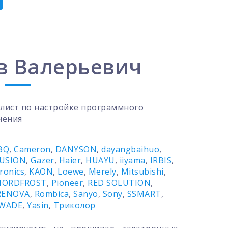
в Валерьевич
лист по настройке программного
чения
BQ
,
Cameron
,
DANYSON
,
dayangbaihuo
,
USION
,
Gazer
,
Haier
,
HUAYU
,
iiyama
,
IRBIS
,
tronics
,
KAON
,
Loewe
,
Merely
,
Mitsubishi
,
NORDFROST
,
Pioneer
,
RED SOLUTION
,
RENOVA
,
Rombica
,
Sanyo
,
Sony
,
SSMART
,
WADE
,
Yasin
,
Триколор