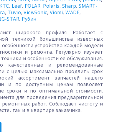
KTC
,
Leef
,
POLAR
,
Polaris
,
Sharp
,
SMART-
ra
,
Tuvio
,
ViewSonic
,
Viomi
,
WADE
,
NG-STAR
,
Рубин
лист широкого профиля. Работает с
ной техникой большинства известных
т особенности устройства каждой модели
гностики и ремонта. Регулярно изучает
техники и особенности ее обслуживания.
о качественные и рекомендованные
ли с целью максимально продлить срок
рокий ассортимент запчастей нашего
чии и по доступным ценам позволяет
ие сроки и по оптимальной стоимости.
лиента для проведения предварительной
 ремонтных работ. Соблюдает чистоту и
сте, так и в квартире заказчика.