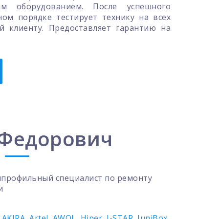
м оборудованием. После успешного
ном порядке тестирует технику на всех
й клиенту. Предоставляет гарантию на
 Федорович
профильный специалист по ремонту
и
,
AKIRA
,
Artel
,
AWOL
,
Hiper
,
I-STAR
,
JuniBox
,