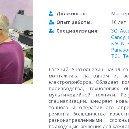
Должность:
Мастер
Опыт работы:
16 лет
Специализация:
3Q
,
Acc
Candy
,
KAON
,
Panaso
TCL
,
Te
Евгений Анатольевич начал с
монтажника на одном из ве
электроприборов. Обладает ко
производства, технологиях 
мультимедийной техники. Ре
специализации, внедряет нов
точного и оперативного опре
ремонта большинства известн
разнонаправленными сложн
подходящие решения для каждого