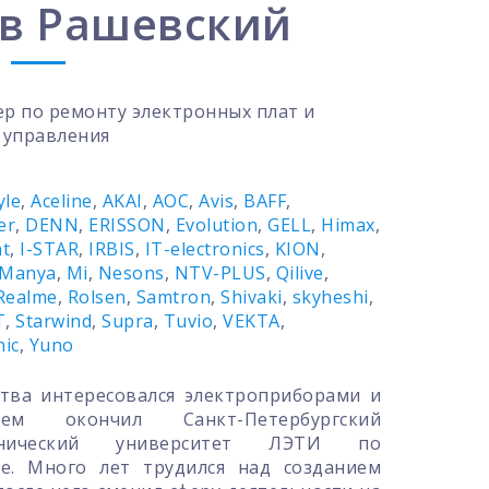
в Рашевский
р по ремонту электронных плат и
 управления
yle
,
Aceline
,
AKAI
,
AOC
,
Avis
,
BAFF
,
er
,
DENN
,
ERISSON
,
Evolution
,
GELL
,
Himax
,
nt
,
I-STAR
,
IRBIS
,
IT-electronics
,
KION
,
Manya
,
Mi
,
Nesons
,
NTV-PLUS
,
Qilive
,
Realme
,
Rolsen
,
Samtron
,
Shivaki
,
skyheshi
,
T
,
Starwind
,
Supra
,
Tuvio
,
VEKTA
,
nic
,
Yuno
тва интересовался электроприборами и
ем окончил Санкт-Петербургский
технический университет ЛЭТИ по
ие. Много лет трудился над созданием