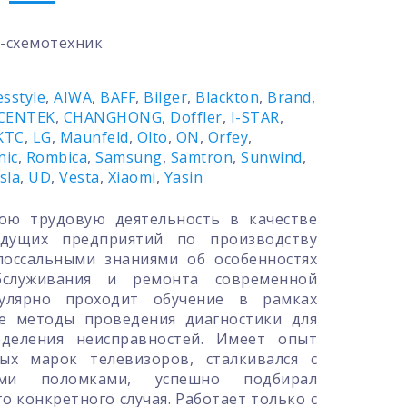
-схемотехник
esstyle
,
AIWA
,
BAFF
,
Bilger
,
Blackton
,
Brand
,
CENTEK
,
CHANGHONG
,
Doffler
,
I-STAR
,
KTC
,
LG
,
Maunfeld
,
Olto
,
ON
,
Orfey
,
nic
,
Rombica
,
Samsung
,
Samtron
,
Sunwind
,
sla
,
UD
,
Vesta
,
Xiaomi
,
Yasin
вою трудовую деятельность в качестве
дущих предприятий по производству
лоссальными знаниями об особенностях
обслуживания и ремонта современной
гулярно проходит обучение в рамках
ые методы проведения диагностики для
деления неисправностей. Имеет опыт
ых марок телевизоров, сталкивался с
ыми поломками, успешно подбирал
 конкретного случая. Работает только с