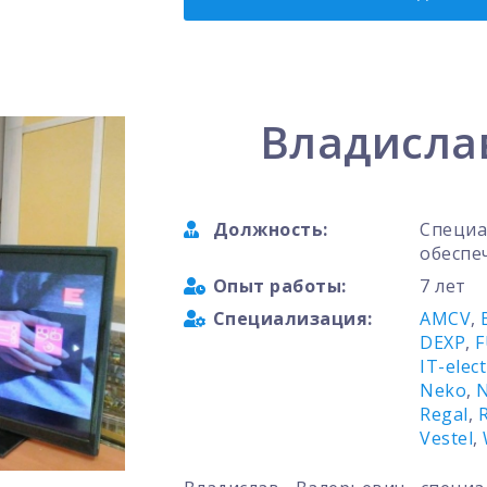
Владисла
Должность:
Специа
обеспе
Опыт работы:
7 лет
Специализация:
AMCV
,
DEXP
,
F
IT-elec
Neko
,
Regal
,
Vestel
,