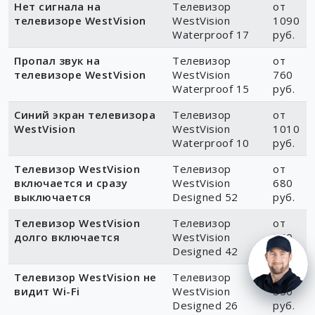
Нет сигнала на
Телевизор
от
телевизоре WestVision
WestVision
1090
Waterproof 17
руб.
Пропал звук на
Телевизор
от
телевизоре WestVision
WestVision
760
Waterproof 15
руб.
Синий экран телевизора
Телевизор
от
WestVision
WestVision
1010
Waterproof 10
руб.
Телевизор WestVision
Телевизор
от
включается и сразу
WestVision
680
выключается
Designed 52
руб.
Телевизор WestVision
Телевизор
от
долго включается
WestVision
840
Designed 42
руб.
Телевизор WestVision не
Телевизор
от
видит Wi-Fi
WestVision
850
Designed 26
руб.