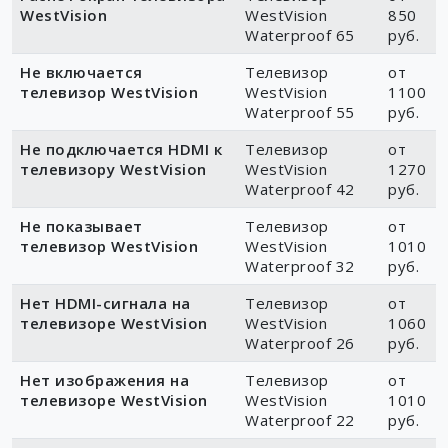
WestVision
WestVision
850
Waterproof 65
руб.
Не включается
Телевизор
от
телевизор WestVision
WestVision
1100
Waterproof 55
руб.
Не подключается HDMI к
Телевизор
от
телевизору WestVision
WestVision
1270
Waterproof 42
руб.
Не показывает
Телевизор
от
телевизор WestVision
WestVision
1010
Waterproof 32
руб.
Нет HDMI-сигнала на
Телевизор
от
телевизоре WestVision
WestVision
1060
Waterproof 26
руб.
Нет изображения на
Телевизор
от
телевизоре WestVision
WestVision
1010
Waterproof 22
руб.