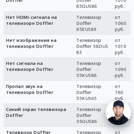
Doffler
Doffler
1010
65GUS86
руб.
Нет HDMI-сигнала на
Телевизор
от
телевизоре Doffler
Doffler
1060
65EUS89
руб.
Нет изображения на
Телевизор
от
телевизоре Doffler
Doffler 58DUS
1010
83
руб.
Нет сигнала на
Телевизор
от
телевизоре Doffler
Doffler
1090
55KUS86
руб.
Пропал звук на
Телевизор
от
телевизоре Doffler
Doffler
760
55KUS65
руб.
Синий экран телевизора
Телевизор
от
Doffler
Doffler
1010
55GUS86
руб.
Телевизор Doffler
Телевизор
от