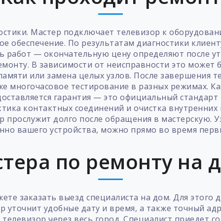
остики. Мастер подключает телевизор к оборудовани
 обеспечение. По результатам диагностики клиент
ь работ — окончательную цену определяют после уто
ремонту. В зависимости от неисправности это может
амяти или замена целых узлов. После завершения т
же многочасовое тестирование в разных режимах. К
оставляется гарантия — это официальный стандарт
ика контактных соединений и очистка внутренних 
р прослужит долго после обращения в мастерскую. У
нно вашего устройства, можно прямо во время перв
тера по ремонту на 
ете заказать выезд специалиста на дом. Для этого д
р уточнит удобные дату и время, а также точный адр
телевизор через весь город. Специалист приедет 