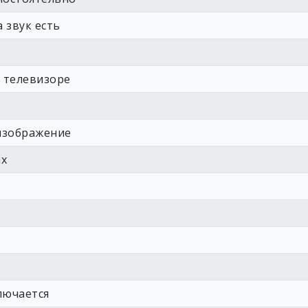
 звук есть
в телевизоре
изображение
ах
лючается