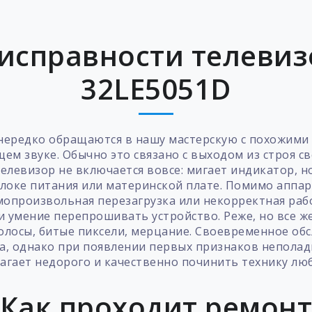
исправности телевизо
32LE5051D
нередко обращаются в нашу мастерскую с похожими
ем звуке. Обычно это связано с выходом из строя с
елевизор не включается вовсе: мигает индикатор, но
блоке питания или материнской плате. Помимо аппа
мопроизвольная перезагрузка или некорректная раб
и умение перепрошивать устройство. Реже, но все 
олосы, битые пиксели, мерцание. Своевременное об
а, однако при появлении первых признаков неполад
агает недорого и качественно починить технику люб
Как проходит ремон